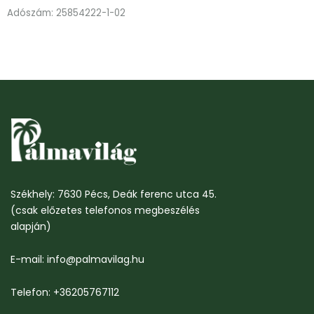
Adószám: 25854222-1-02
Székhely: 7630 Pécs, Deák ferenc utca 45.
(csak előzetes telefonos megbeszélés
alapján)
E-mail: info@palmavilag.hu
Telefon: +36205767112