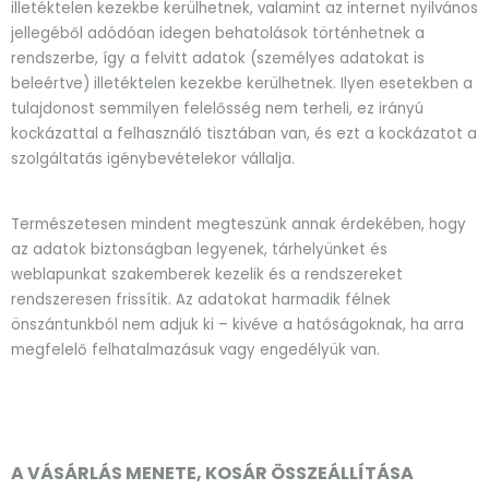
illetéktelen kezekbe kerülhetnek, valamint az internet nyilvános
jellegéből adódóan idegen behatolások történhetnek a
rendszerbe, így a felvitt adatok (személyes adatokat is
beleértve) illetéktelen kezekbe kerülhetnek. Ilyen esetekben a
tulajdonost semmilyen felelősség nem terheli, ez irányú
kockázattal a felhasználó tisztában van, és ezt a kockázatot a
szolgáltatás igénybevételekor vállalja.
Természetesen mindent megteszünk annak érdekében, hogy
az adatok biztonságban legyenek, tárhelyünket és
weblapunkat szakemberek kezelik és a rendszereket
rendszeresen frissítik. Az adatokat harmadik félnek
önszántunkból nem adjuk ki – kivéve a hatóságoknak, ha arra
megfelelő felhatalmazásuk vagy engedélyük van.
A VÁSÁRLÁS MENETE, KOSÁR ÖSSZEÁLLÍTÁSA