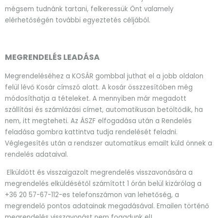
mégsem tudnánk tartani, felkeressük Önt valamely
elérhetőségén további egyeztetés céljából.
MEGRENDELÉS LEADÁSA
Megrendeléséhez a KOSÁR gombbal juthat el a jobb oldalon
felül lévő Kosár címszó alatt. A kosár összzesítőben még
módosíthatja a tételeket. A mennyiben már megadott
szállítási és számlázási címet, automatikusan betöltődik, ha
nem, itt megteheti. Az ÁSZF elfogadása után a Rendelés
feladása gombra kattintva tudja rendelését feladni.
Véglegesítés után a rendszer automatikus emailt küld önnek a
rendelés adataival.
Elküldött és visszaigazolt megrendelés visszavonására a
megrendelés elküldésétől számított 1 órán belül kizárólag a
+36 20 57-67-112-es telefonszámon van lehetőség, a
megrendelő pontos adatainak megadásával. Emailen történő
megrendelés visszavonást nem fogadunk el!