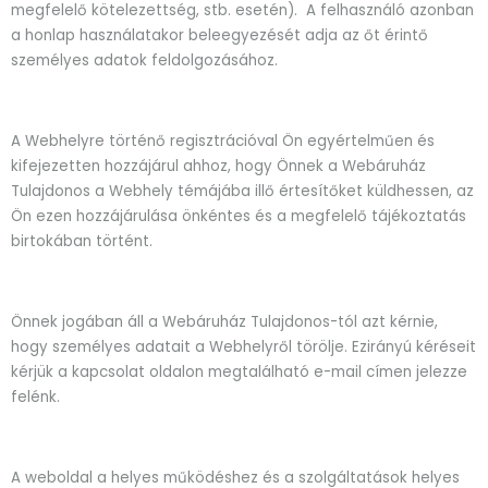
megfelelő kötelezettség, stb. esetén). A felhasználó azonban
a honlap használatakor beleegyezését adja az őt érintő
személyes adatok feldolgozásához.
A Webhelyre történő regisztrációval Ön egyértelműen és
kifejezetten hozzájárul ahhoz, hogy Önnek a Webáruház
Tulajdonos a Webhely témájába illő értesítőket küldhessen, az
Ön ezen hozzájárulása önkéntes és a megfelelő tájékoztatás
birtokában történt.
Önnek jogában áll a Webáruház Tulajdonos-tól azt kérnie,
hogy személyes adatait a Webhelyről törölje. Ezirányú kéréseit
kérjük a kapcsolat oldalon megtalálható e-mail címen jelezze
felénk.
A weboldal a helyes működéshez és a szolgáltatások helyes