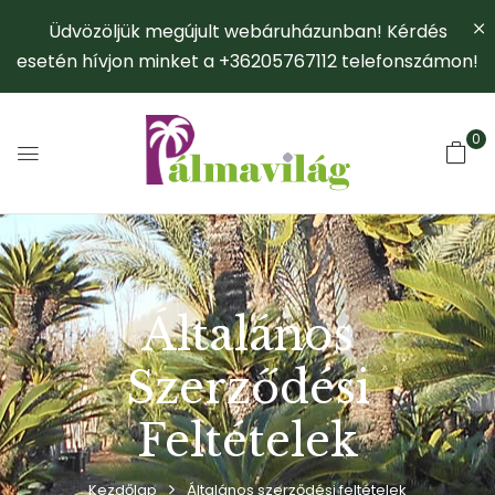
Üdvözöljük megújult webáruházunban! Kérdés
esetén hívjon minket a +36205767112 telefonszámon!
0
Általános
Szerződési
Feltételek
Kezdőlap
Általános szerződési feltételek