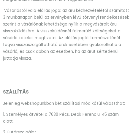
Vásárlástól való elállás joga: az áru kézhezvételétől számított
3 munkanapon belül az érvényben lévő törvényi rendelkezések
szerint a vásárlónak lehetősége nyílik a megvásárolt áru
visszaküldésére. A visszaküldésnél felmerülő költségeket a
vásárló köteles megfizetni. Az elállás jogát természeténél
fogva visszaszolgáltatható áruk esetében gyakorolhatja a
vásárló, és csak abban az esetben, ha az árut sértetlenül
juttatja vissza.
SZÁLLÍTÁS
Jelenleg webshopunkban két szállítási mód közül választhat:
1. Személyes átvétel a 7630 Pécs, Deák Ferenc u. 45 szám
alatt.
2. Futárszolgálat.