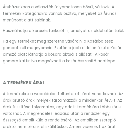
Áruházunkban a választék folyamatosan bővül, változik. A
termékek kategóriákra vannak osztva, melyeket az Áruház
menüpont alatt találnak.
Használhatja a keresés funkciót is, amelyet az oldal alján talál.
Ha egy terméket meg szeretne vásárolni a Kosárba tesz
gombot kell megnyomnia. Ezután a jobb oldalon felül a Kosár
címszó alatt láthatja a kosara aktuális állását. A kosár
gombra kattintva megnézheti a kosár összesítő adatlapot.
A TERMÉKEK ÁRAI
A termékekre a weboldalon feltüntetett árak vonatkoznak. Az
árak bruttó árak, melyek tartalmazzák a mindenkori ÁFA-t. Az
árak frissítése folyamatos, egy adott termék ára többször is
változhat. A megrendelés leadása után a rendszer egy
összegző emailt küld a rendeléséről. Az emailben szereplő
áraktól nem térünk el szállításkor. Amennyiben ezt az árat