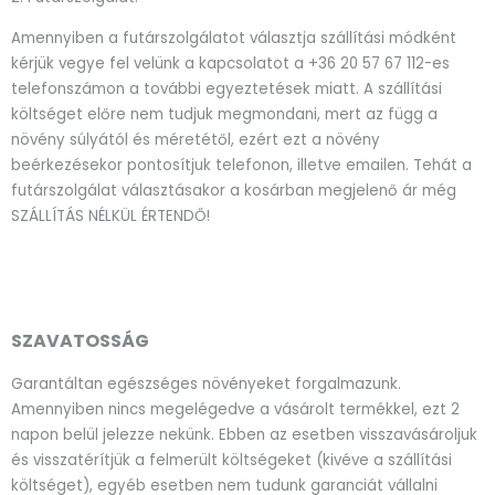
Amennyiben a futárszolgálatot választja szállítási módként
kérjük vegye fel velünk a kapcsolatot a +36 20 57 67 112-es
telefonszámon a további egyeztetések miatt. A szállítási
költséget előre nem tudjuk megmondani, mert az függ a
növény súlyától és méretétől, ezért ezt a növény
beérkezésekor pontosítjuk telefonon, illetve emailen. Tehát a
futárszolgálat választásakor a kosárban megjelenő ár még
SZÁLLÍTÁS NÉLKÜL ÉRTENDŐ!
SZAVATOSSÁG
Garantáltan egészséges növényeket forgalmazunk.
Amennyiben nincs megelégedve a vásárolt termékkel, ezt 2
napon belül jelezze nekünk. Ebben az esetben visszavásároljuk
és visszatérítjük a felmerült költségeket (kivéve a szállítási
költséget), egyéb esetben nem tudunk garanciát vállalni