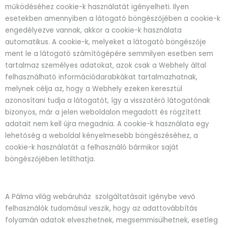
működéséhez cookie-k használatát igényelheti. Ilyen
esetekben amennyiben a látogató böngészőjében a cookie-k
engedélyezve vannak, akkor a cookie-k használata
automatikus. A cookie-k, melyeket a látogató böngészője
ment le a látogató számítógépére semmilyen esetben sem
tartalmaz személyes adatokat, azok csak a Webhely által
felhasználható információdarabkákat tartalmazhatnak,
melynek célja az, hogy a Webhely ezeken keresztül
azonosítani tudja a látogatót, így a visszatérő látogatónak
bizonyos, már a jelen weboldalon megadott és rögzített
adatait nem kell újra megadnia. A cookie-k használata egy
lehetőség a weboldal kényelmesebb böngészéséhez, a
cookie-k használatát a felhasználó bármikor saját
böngészőjében letilthatja.
A Pálma világ webáruház szolgáltatásait igénybe vevő
felhasználók tudomásul veszik, hogy az adattovábbítás
folyamán adatok elveszhetnek, megsemmisülhetnek, esetleg