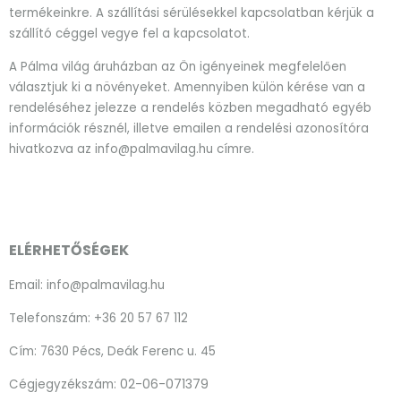
termékeinkre. A szállítási sérülésekkel kapcsolatban kérjük a
szállító céggel vegye fel a kapcsolatot.
A Pálma világ áruházban az Ön igényeinek megfelelően
választjuk ki a növényeket. Amennyiben külön kérése van a
rendeléséhez jelezze a rendelés közben megadható egyéb
információk résznél, illetve emailen a rendelési azonosítóra
hivatkozva az info@palmavilag.hu címre.
ELÉRHETŐSÉGEK
Email: info@palmavilag.hu
Telefonszám: +36 20 57 67 112
Cím: 7630 Pécs, Deák Ferenc u. 45
02-06-071379
Cégjegyzékszám: