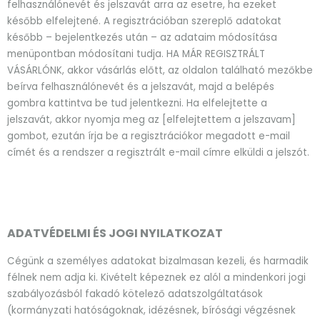
felhasználónevét és jelszavát arra az esetre, ha ezeket
később elfelejtené. A regisztrációban szereplő adatokat
később – bejelentkezés után – az adataim módosítása
menüpontban módosítani tudja. HA MÁR REGISZTRÁLT
VÁSÁRLÓNK, akkor vásárlás előtt, az oldalon található mezőkbe
beírva felhasználónevét és a jelszavát, majd a belépés
gombra kattintva be tud jelentkezni. Ha elfelejtette a
jelszavát, akkor nyomja meg az [elfelejtettem a jelszavam]
gombot, ezután írja be a regisztrációkor megadott e-mail
címét és a rendszer a regisztrált e-mail címre elküldi a jelszót.
ADATVÉDELMI ÉS JOGI NYILATKOZAT
Cégünk a személyes adatokat bizalmasan kezeli, és harmadik
félnek nem adja ki. Kivételt képeznek ez alól a mindenkori jogi
szabályozásból fakadó kötelező adatszolgáltatások
(kormányzati hatóságoknak, idézésnek, bírósági végzésnek