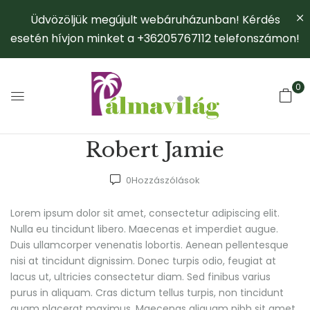
Üdvözöljük megújult webáruházunban! Kérdés
esetén hívjon minket a +36205767112 telefonszámon!
0
Robert Jamie
0
Hozzászólások
Lorem ipsum dolor sit amet, consectetur adipiscing elit.
Nulla eu tincidunt libero. Maecenas et imperdiet augue.
Duis ullamcorper venenatis lobortis. Aenean pellentesque
nisi at tincidunt dignissim. Donec turpis odio, feugiat at
lacus ut, ultricies consectetur diam. Sed finibus varius
purus in aliquam. Cras dictum tellus turpis, non tincidunt
quam placerat maximus. Maecenas aliquam nibh sit amet