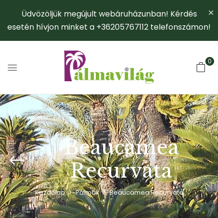
Üdvözöljük megújult webáruházunban! Kérdés
esetén hívjon minket a +36205767112 telefonszámon!
0
Beaucamea
Recurvata
Kezdőlap
Pálmák
Beaucamea Recurvata