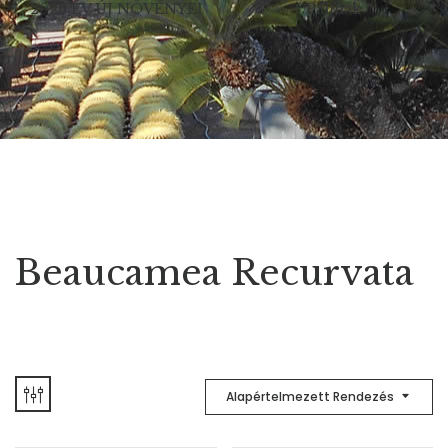
2026 ÉV ÚJ NÖVÉNYEI
Pálmák
Beaucamea Recurvata
Alapértelmezett Rendezés