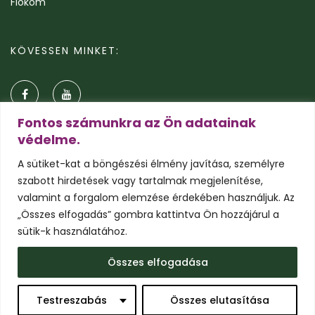
Fiókom
KÖVESSEN MINKET:
Fontos számunkra az Ön adatainak
védelme.
A sütiket-kat a böngészési élmény javítása, személyre
szabott hirdetések vagy tartalmak megjelenítése,
valamint a forgalom elemzése érdekében használjuk. Az
„Összes elfogadás” gombra kattintva Ön hozzájárul a
sütik-k használatához.
© 2026 Pálmavilág.hu
Összes elfogadása
Általános szerződési feltételek
Adatkezelési tájékoztató
Süti tájékoztató
Testreszabás
Összes elutasítása