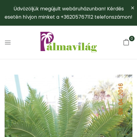
Üdvözöljük megújult webáruházunban! Kérdés
esetén hívjon minket a +36205767112 telefonszámon!
0