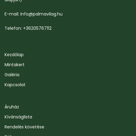
E-mail: info@palmavilag.hu
Telefon: +36205767112
Kezdőlap
Mintakert
Galéria
Kapcsolat
Áruház
Kívánságlista
Rendelés követése