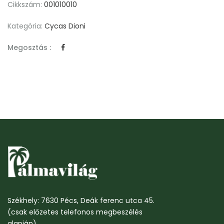
Cikkszám:
001010010
Kategória:
Cycas Dioni
Megosztás :
Székhely: 7630 Pécs, Deák ferenc utca 45.
(csak előzetes telefonos megbeszélés
alapján)