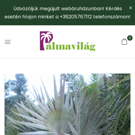
Üdvözöljük megújult webáruházunban! Kérdés
esetén hívjon minket a +36205767112 telefonszámon!
0