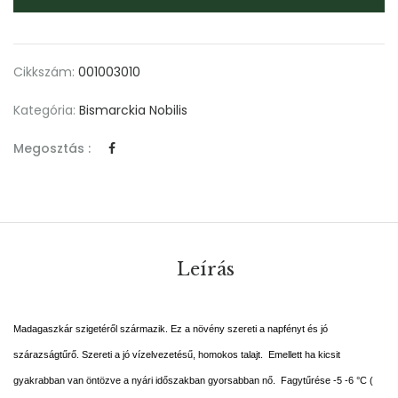
Cikkszám:
001003010
Kategória:
Bismarckia Nobilis
Megosztás :
Leírás
Madagaszkár szigetéről származik. Ez a növény szereti a napfényt és jó
szárazságtűrő. Szereti a jó vízelvezetésű, homokos talajt. Emellett ha kicsit
gyakrabban van öntözve a nyári időszakban gyorsabban nő. Fagytűrése -5 -6 °C (