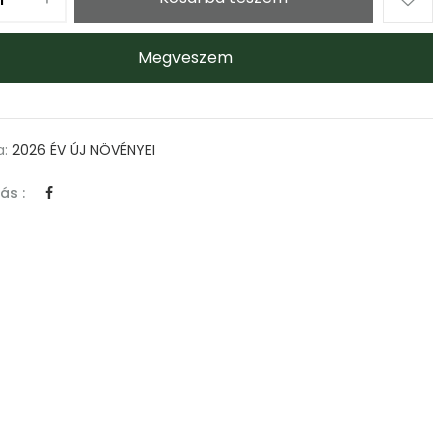
Megveszem
a:
2026 ÉV ÚJ NÖVÉNYEI
ás :