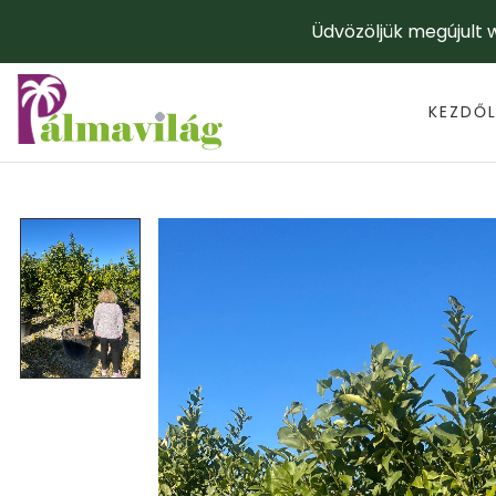
Üdvözöljük megújult
KEZDŐ