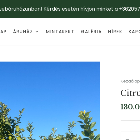
 webáruházunban! Kérdés esetén hívjon minket a +362057
LAP
ÁRUHÁZ
MINTAKERT
GALÉRIA
HÍREK
KAP
Kezdőlap
Citr
130.