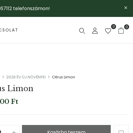
67112 telefonszámon!
0
0
CSOLAT
2026 ÉV ÚJ NÖVÉNYEI
Citrus Limon
us Limon
000
Ft
Kosárba teszem