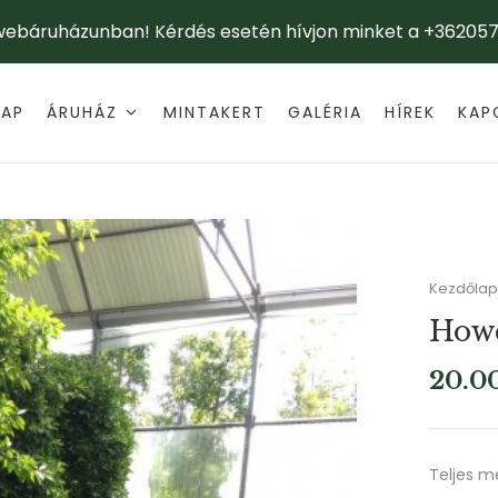
 webáruházunban! Kérdés esetén hívjon minket a +362057
LAP
ÁRUHÁZ
MINTAKERT
GALÉRIA
HÍREK
KAP
Kezdőlap
Howe
20.0
Teljes m