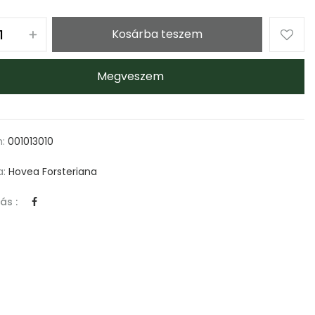
Kosárba teszem
Megveszem
m:
001013010
a:
Hovea Forsteriana
ás :