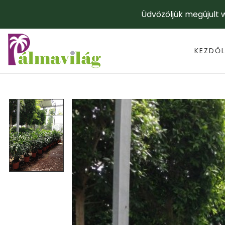
Üdvözöljük megújult
KEZDŐ