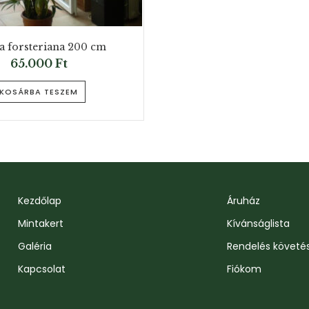
 forsteriana 200 cm
65.000
Ft
KOSÁRBA TESZEM
Kezdőlap
Áruház
Mintakert
Kívánságlista
Galéria
Rendelés követé
Kapcsolat
Fiókom