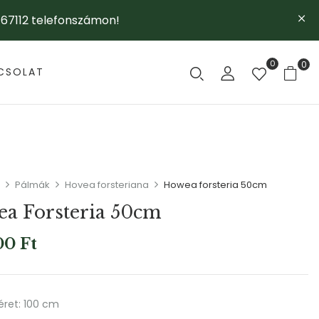
67112 telefonszámon!
0
0
CSOLAT
Pálmák
Hovea forsteriana
Howea forsteria 50cm
a Forsteria 50cm
00
Ft
éret: 100 cm