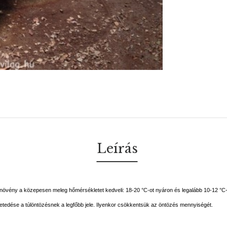
Leírás
A növény a közepesen meleg hőmérsékletet kedveli: 18-20 °C-ot nyáron és legalább 10-12 °C-ot t
feketedése a túlöntözésnek a legfőbb jele. Ilyenkor csökkentsük az öntözés mennyiségét.