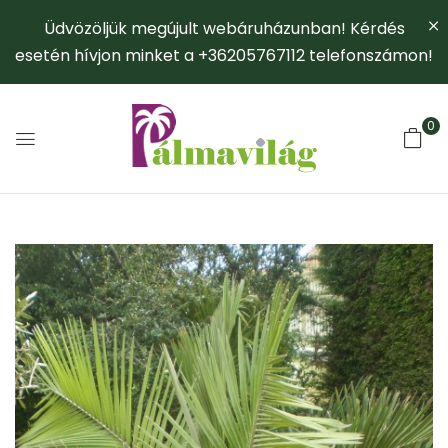
Üdvözöljük megújult webáruházunban! Kérdés
esetén hívjon minket a +36205767112 telefonszámon!
0