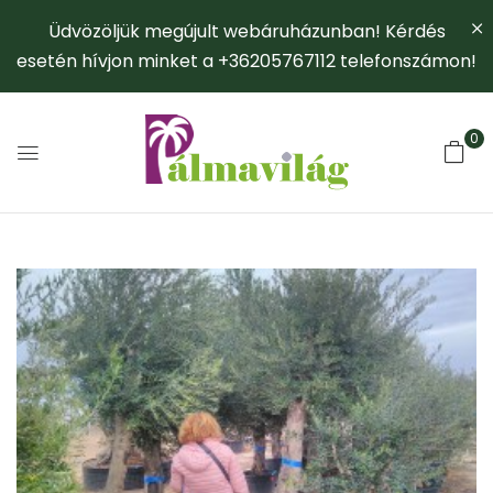
Üdvözöljük megújult webáruházunban! Kérdés
esetén hívjon minket a +36205767112 telefonszámon!
0