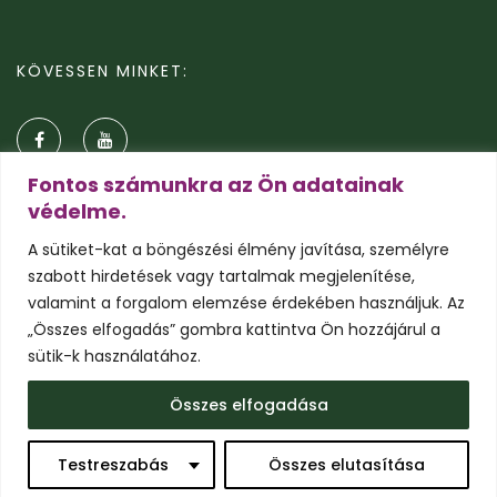
KÖVESSEN MINKET:
Fontos számunkra az Ön adatainak
védelme.
A sütiket-kat a böngészési élmény javítása, személyre
szabott hirdetések vagy tartalmak megjelenítése,
valamint a forgalom elemzése érdekében használjuk. Az
„Összes elfogadás” gombra kattintva Ön hozzájárul a
sütik-k használatához.
© 2026 Pálmavilág.hu
Összes elfogadása
Általános szerződési feltételek
Adatkezelési tájékoztató
Süti tájékoztató
Testreszabás
Összes elutasítása