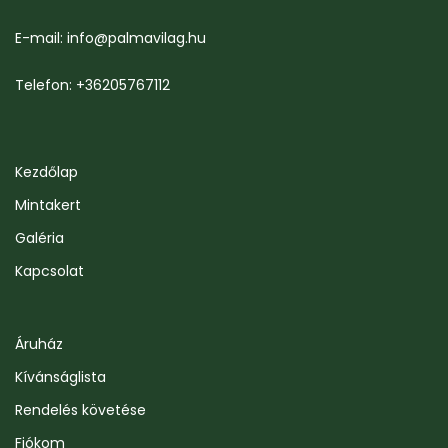
E-mail: info@palmavilag.hu
Telefon: +36205767112
Kezdőlap
Mintakert
Galéria
Kapcsolat
Áruház
Kívánságlista
Rendelés követése
Fiókom