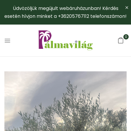
Üdvözöljük megújult webáruházunban! Kérdés
esetén hívjon minket a +36205767112 telefonszámon!
0