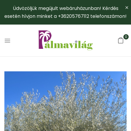
Üdvözöljük megújult webáruházunban! Kérdés
esetén hívjon minket a +36205767112 telefonszámon!
0