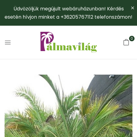
Üdvözöljük megújult webáruházunban! Kérdés
esetén hívjon minket a +36205767112 telefonszámon!
0