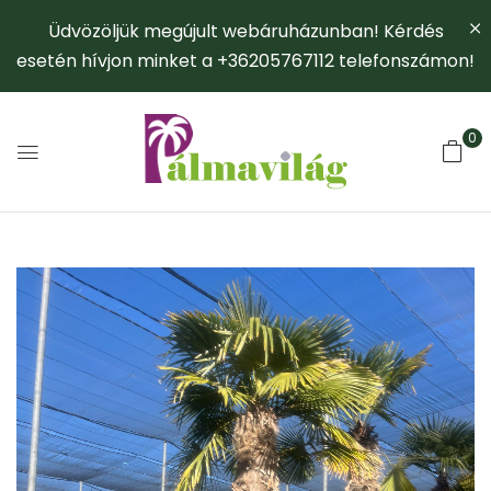
Üdvözöljük megújult webáruházunban! Kérdés
esetén hívjon minket a +36205767112 telefonszámon!
0