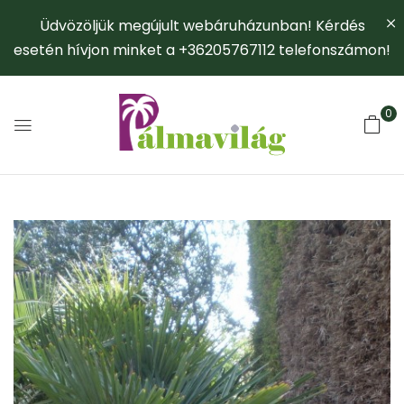
Üdvözöljük megújult webáruházunban! Kérdés
esetén hívjon minket a +36205767112 telefonszámon!
0