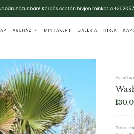
 webáruházunban! Kérdés esetén hívjon minket a +362057
LAP
ÁRUHÁZ
MINTAKERT
GALÉRIA
HÍREK
KAP
Kezdőlap
Wash
130.
Teljes 