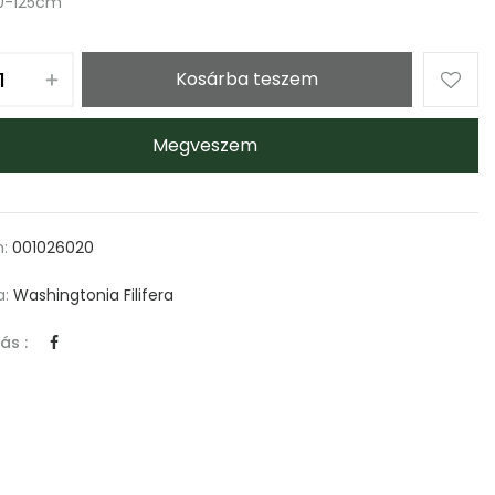
00-125cm
Kosárba teszem
Megveszem
m:
001026020
a:
Washingtonia Filifera
ás :