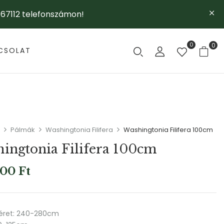
67112 telefonszámon!
0
0
CSOLAT
Pálmák
Washingtonia Filifera
Washingtonia Filifera 100cm
ingtonia Filifera 100cm
000
Ft
méret: 240-280cm