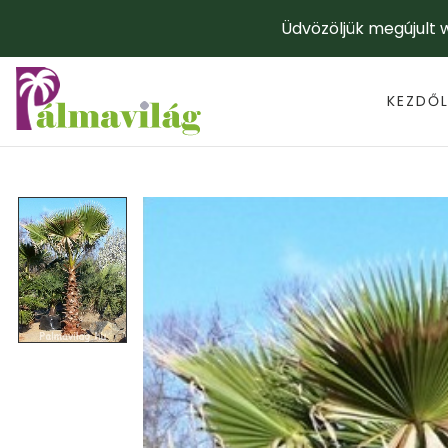
Üdvözöljük megújult
KEZDŐ