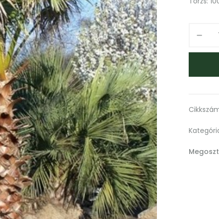
Törzs: 1
Cikkszá
Kategóri
Megoszt