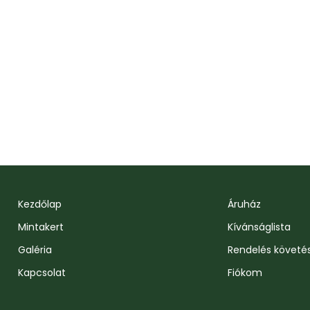
Kezdőlap
Áruház
Mintakert
Kívánságlista
Galéria
Rendelés követé
Kapcsolat
Fiókom