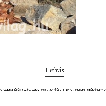
Leírás
es napfényt, jól tűri a szárazságot. Télen a fagytűrése -8 -10 °C ( hidegebb hőmérsékletnél g