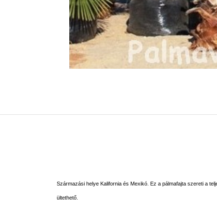
Származási helye Kalifornia és Mexikó. Ez a pálmafajta szereti a telj
ültethető.