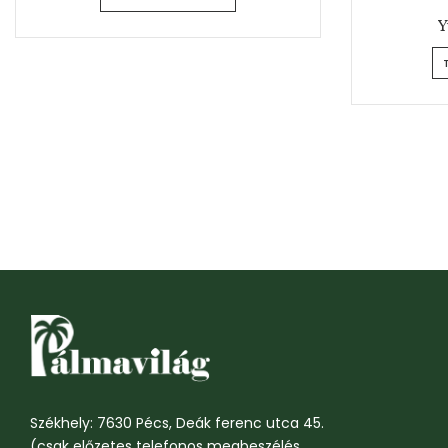
Y
Székhely: 7630 Pécs, Deák ferenc utca 45.
(csak előzetes telefonos megbeszélés