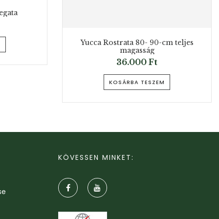
egata
Yucca Rostrata 80- 90-cm teljes
M
magasság
36.000
Ft
KOSÁRBA TESZEM
KÖVESSEN MINKET:
se