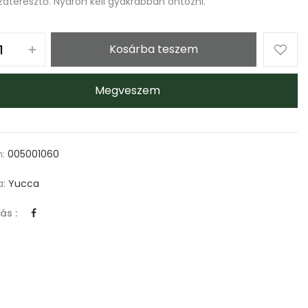
ízáteresztő. Nyáron kell gyakrabban öntözni.
Kosárba teszem
Megveszem
m:
005001060
a:
Yucca
ás :