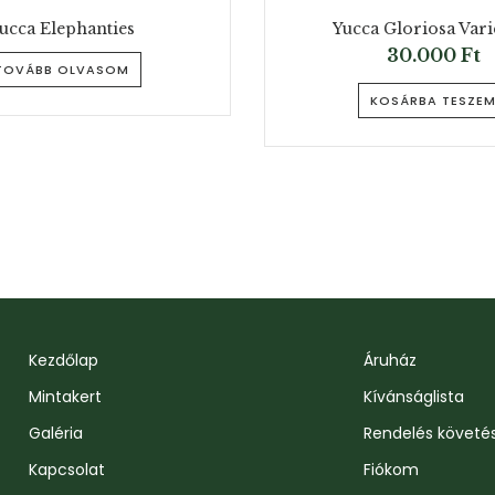
ucca Elephanties
Yucca Gloriosa Vari
30.000
Ft
TOVÁBB OLVASOM
KOSÁRBA TESZE
Kezdőlap
Áruház
Mintakert
Kívánságlista
Galéria
Rendelés követé
Kapcsolat
Fiókom