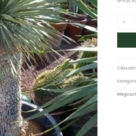
ami jó v
Cikkszá
Kategóri
Megoszt