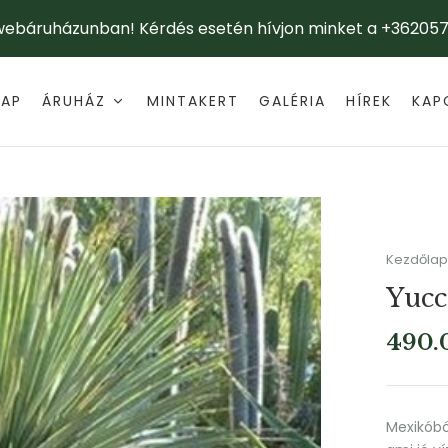
 webáruházunban! Kérdés esetén hívjon minket a +362057
LAP
ÁRUHÁZ
MINTAKERT
GALÉRIA
HÍREK
KAP
Kezdőlap
Yucc
490.
Mexikóból