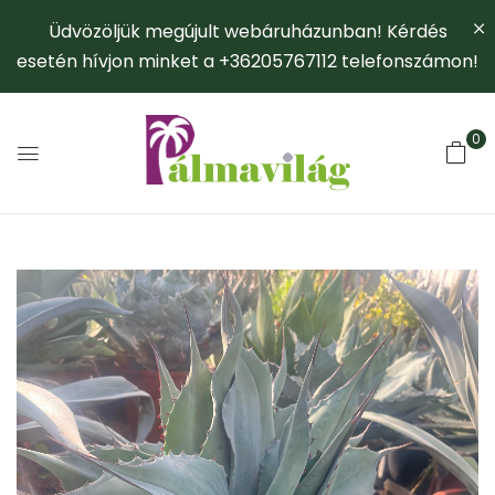
Üdvözöljük megújult webáruházunban! Kérdés
esetén hívjon minket a +36205767112 telefonszámon!
0