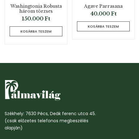
Washingtonia Robusta
Agave Parrasana
három törzses
40.000
Ft
150.000
Ft
KOSÁRBA TESZEM
KOSÁRBA TESZEM
Székhely: 7630 Pécs, Deák ferenc utca 45.
(csak előzetes telefonos megbeszélés
alapján)