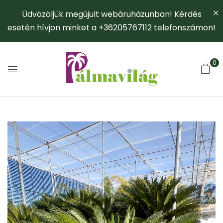
Üdvözöljük megújult webáruházunban! Kérdés
esetén hívjon minket a +36205767112 telefonszámon!
0