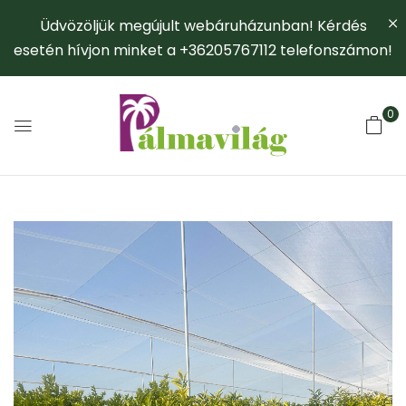
Üdvözöljük megújult webáruházunban! Kérdés
esetén hívjon minket a +36205767112 telefonszámon!
0