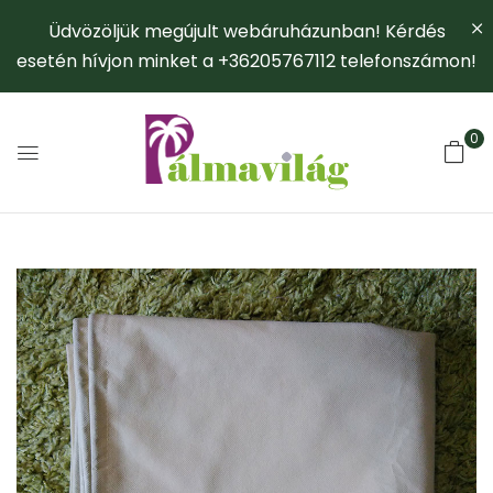
Üdvözöljük megújult webáruházunban! Kérdés
esetén hívjon minket a +36205767112 telefonszámon!
0