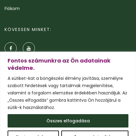
Fiókom
KÖVESSEN MINKET:
Fontos számunkra az Ön adatainak
védelme.
A sütiket-kat a böngészési élmény javítása, személyre
szabott hirdetések vagy tartalmak megjelenítése,
valamint a forgalom elemzése érdekében használjuk. Az
„Összes elfogadás” gombra kattintva Ön hozzájárul a
sütik-k használatához.
© 2026 Pálmavilág.hu
Összes elfogadása
Általános szerződési feltételek
Adatkezelési tájékoztató
Süti tájékoztató