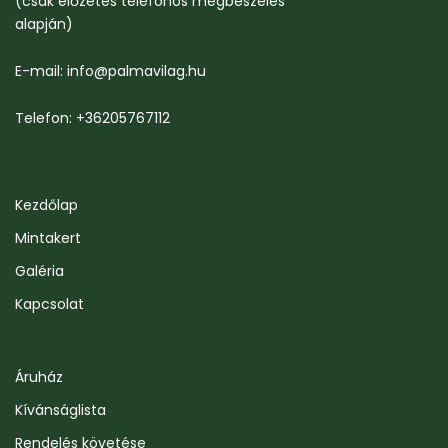
(csak előzetes telefonos megbeszélés
alapján)
E-mail: info@palmavilag.hu
Telefon: +36205767112
Kezdőlap
Mintakert
Galéria
Kapcsolat
Áruház
Kívánságlista
Rendelés követése