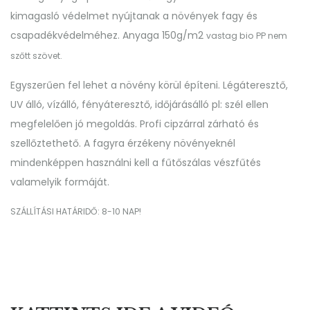
kimagasló védelmet nyújtanak a növények fagy és
csapadékvédelméhez. Anyaga 150g/m2
vastag bio PP nem
szőtt szövet
.
Egyszerűen fel lehet a növény körül építeni. Légáteresztő,
UV álló, vízálló, fényáteresztő, időjárásálló pl: szél ellen
megfelelően jó megoldás. Profi cipzárral zárható és
szellőztethető. A fagyra érzékeny növényeknél
mindenképpen használni kell a fűtőszálas vészfűtés
valamelyik formáját.
SZÁLLÍTÁSI HATÁRIDŐ: 8-10 NAP!