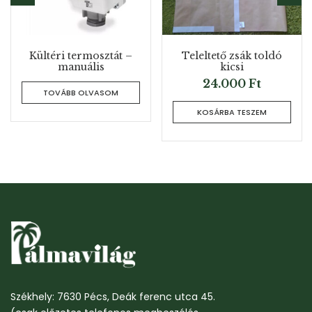
Kültéri termosztát –
Teleltető zsák toldó
manuális
kicsi
24.000
Ft
TOVÁBB OLVASOM
KOSÁRBA TESZEM
Székhely: 7630 Pécs, Deák ferenc utca 45.