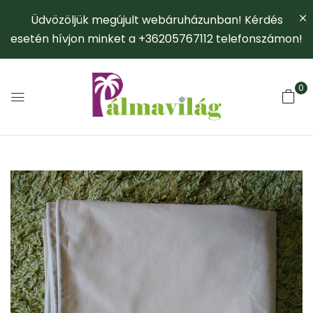
Üdvözöljük megújult webáruházunban! Kérdés
esetén hívjon minket a +36205767112 telefonszámon!
0